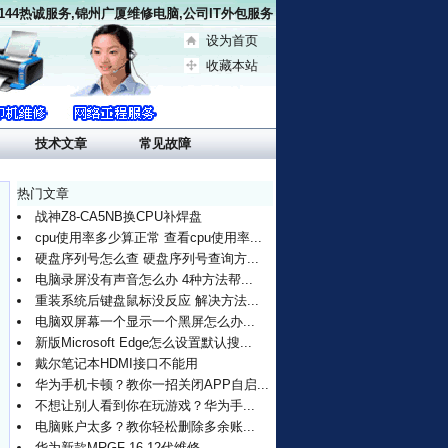
5144热诚服务,锦州广厦维修电脑,公司IT外包服务
设为首页
收藏本站
技术文章
常见故障
热门文章
战神Z8-CA5NB换CPU补焊盘
cpu使用率多少算正常 查看cpu使用率...
硬盘序列号怎么查 硬盘序列号查询方...
电脑录屏没有声音怎么办 4种方法帮...
重装系统后键盘鼠标没反应 解决方法...
电脑双屏幕一个显示一个黑屏怎么办...
新版Microsoft Edge怎么设置默认搜...
戴尔笔记本HDMI接口不能用
华为手机卡顿？教你一招关闭APP自启...
不想让别人看到你在玩游戏？华为手...
电脑账户太多？教你轻松删除多余账...
华为新款MRGF-16 12代维修