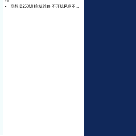
联想IB250MH主板维修 不开机风扇不...