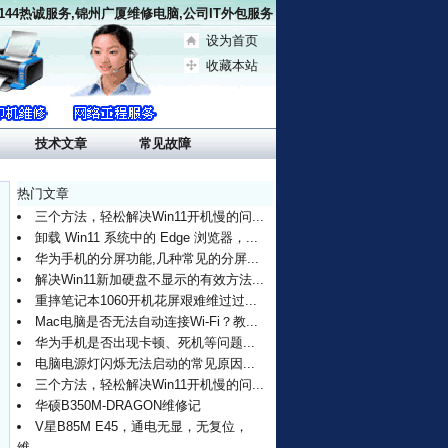
5144热诚服务,锦州广厦维修电脑,公司IT外包服务
设为首页
收藏本站
技术文章
常见故障
热门文章
三个方法，轻松解决Win11开机慢的问...
卸载 Win11 系统中的 Edge 浏览器，...
华为手机的分屏功能,几种常见的分屏...
解决Win11新加硬盘不显示的有效方法...
重摔笔记本1060开机花屏艰难维过过...
Mac电脑是否无法自动连接Wi-Fi？教...
华为手机是否出现卡顿、死机等问题...
电脑电源灯闪烁无法启动的常见原因...
三个方法，轻松解决Win11开机慢的问...
华硕B350M-DRAGON维修记
V星B85M E45，通电无显，无复位，
维...