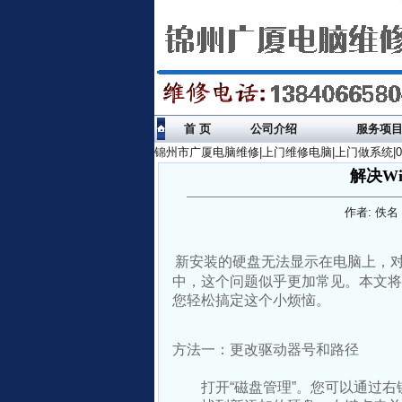
首 页
公司介绍
服务项
锦州市广厦电脑维修|上门维修电脑|上门做系统|041
解决W
作者: 佚名 
新安装的硬盘无法显示在电脑上，对
中，这个问题似乎更加常见。本文将
您轻松搞定这个小烦恼。
方法一：更改驱动器号和路径
打开“磁盘管理”。您可以通过右键点